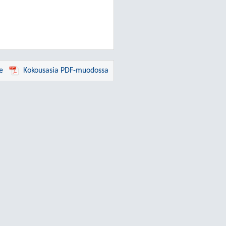
e
Kokousasia PDF-muodossa