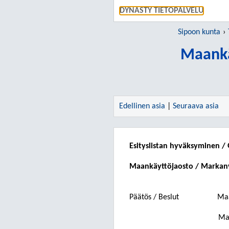
DYNASTY TIETOPALVELU
Sipoon kunta
Maankä
Edellinen asia
|
Seuraava asia
Esityslistan hyväksyminen /
Maankäyttöjaosto / Markan
Päätös / Beslut
Maa
Mar