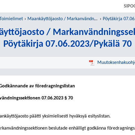
SIIRRY SUORAAN PÄÄSISÄLTÖÖN
SIPO
Toimielimet
Maankäyttöjaosto / Markanvändningssektionen
Pöytäkirja 07.06
yttöjaosto / Markanvändningsse
Pöytäkirja 07.06.2023/Pykälä 70
Muutoksenhakuohj
 Godkännande av föredragningslistan
vändningssektionen
07.06.2023
§ 70
nkäyttöjaosto päätti yksimielisesti hyväksyä esityslistan.
kanvändningssektionen beslutade enhälligt godkänna föredragningsl