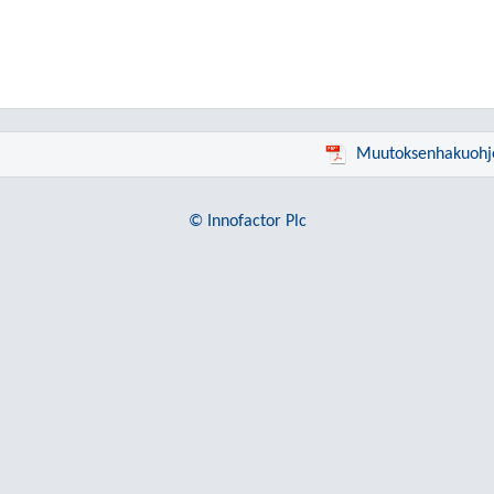
Muutoksenhakuohj
© Innofactor Plc