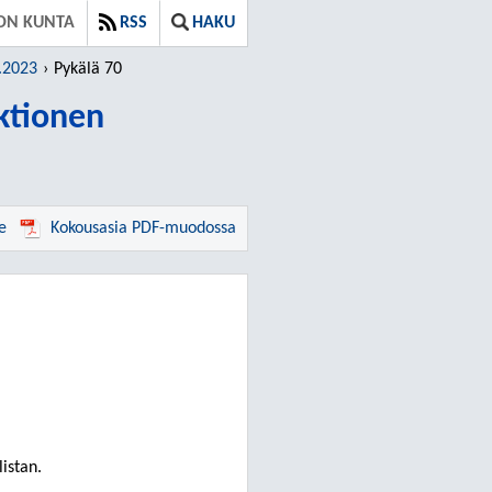
ON KUNTA
RSS
HAKU
.2023
Pykälä 70
ktionen
e
Kokousasia PDF-muodossa
istan.