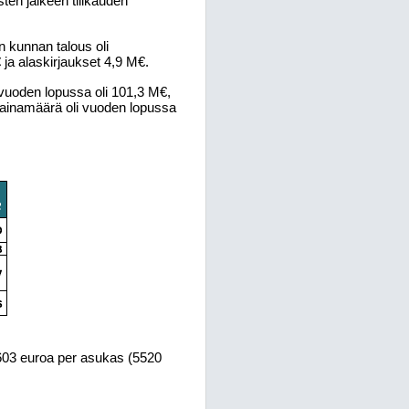
ten jälkeen tilikauden
n kunnan talous oli
ja alaskirjaukset 4,9 M€.
vuoden lopussa oli 101,3 M€,
ainamäärä oli vuoden lopussa
 4603 euroa per asukas (5520