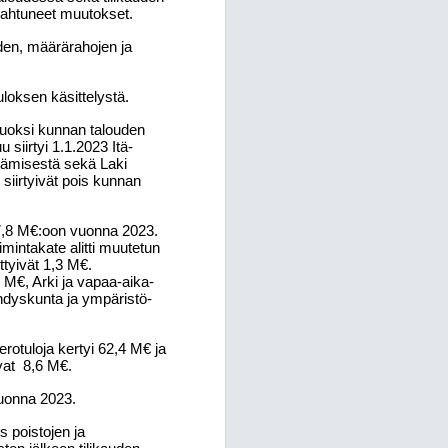
pahtuneet muutokset.
iden, määrärahojen ja
loksen käsittelystä.
vuoksi kunnan talouden
siirtyi 1.1.2023 Itä-
stämisestä sekä Laki
siirtyivät pois kunnan
7,8 M€:oon vuonna 2023.
mintakate alitti muutetun
ittyivät 1,3 M€.
 M€, Arki ja vapaa-aika-
hdyskunta ja ympäristö-
rotuloja kertyi 62,4 M€ ja
vat
8,6 M€.
uonna 2023.
os poistojen ja