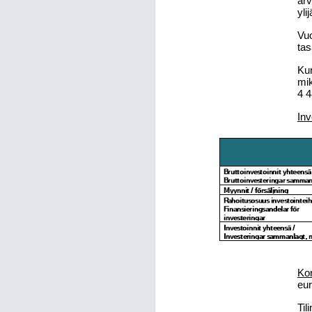
arv
yli
Vuo
tas
Ku
mik
4 4
Inv
Ko
eur
Til