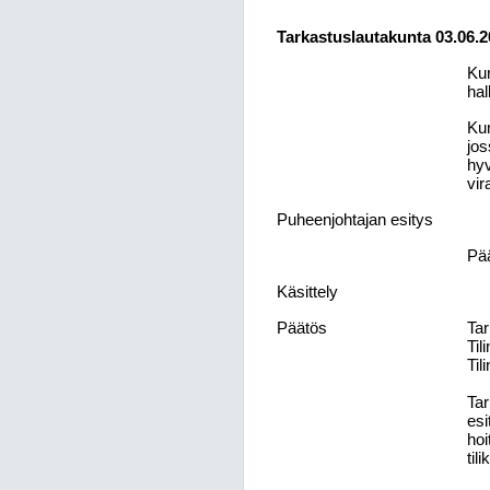
Tarkastuslautakunta 03.06.2
Kun
hal
Kun
jos
hyv
vir
Puheenjohtajan esitys
Pä
Käsittely
Päätös
Tar
Til
Til
Tar
esi
hoi
til