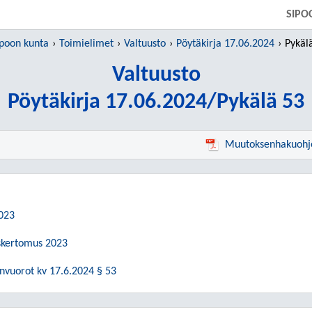
SIIRRY SUORAAN PÄÄSISÄLTÖÖN
SIPO
ipoon kunta
Toimielimet
Valtuusto
Pöytäkirja 17.06.2024
Pykäl
Valtuusto
Pöytäkirja 17.06.2024/Pykälä 53
Muutoksenhakuohj
2023
tuskertomus 2023
nvuorot kv 17.6.2024 § 53