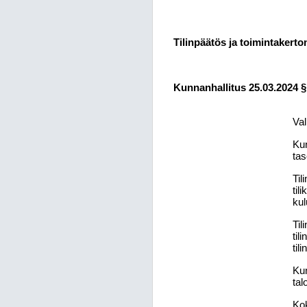
Tilinpäätös ja toimintakert
Kunnanhallitus 25.03.2024 §
Val
Kun
tas
Til
til
kul
Til
til
til
Kun
tal
Kok