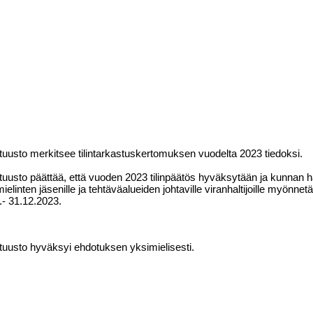
tuusto merkitsee tilintarkastuskertomuksen vuodelta 2023 tiedoksi.
tuusto päättää, että vuoden 2023 tilinpäätös hyväksytään ja kunnan hall
mielinten jäsenille ja tehtäväalueiden johtaville viranhaltijoille myönne
.- 31.12.2023.
tuusto hyväksyi ehdotuksen yksimielisesti.