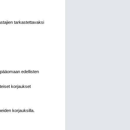
kastajien tarkastettavaksi
:
 pääomaan edellisten
teiset korjaukset
heiden korjauksilla.