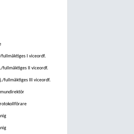
e
/fullmäktiges I viceordf.
./fullmäktiges II viceordf.
j./fullmäktiges III viceordf.
mmundirektör
rotokollförare
nnig
nnig