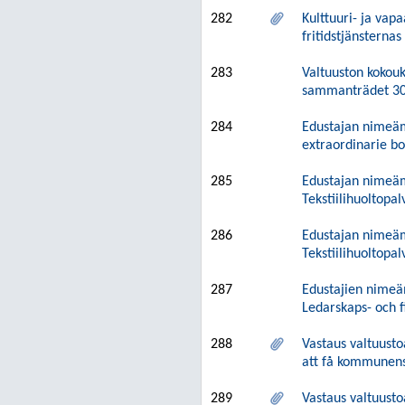
282
Kulttuuri- ja vap
fritidstjänstern
283
Valtuuston kokouk
sammanträdet 30
284
Edustajan nimeämi
extraordinarie 
285
Edustajan nimeämi
Tekstiilihuoltopa
286
Edustajan nimeämi
Tekstiilihuoltopa
287
Edustajien nimeä
Ledarskaps- och 
288
Vastaus valtuusto
att få kommunens 
289
Vastaus valtuusto