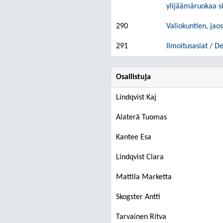
ylijäämäruokaa sip
290
Valiokuntien, jao
291
Ilmoitusasiat / D
Osallistuja
Lindqvist Kaj
Alaterä Tuomas
Kantee Esa
Lindqvist Clara
Mattila Marketta
Skogster Antti
Tarvainen Ritva