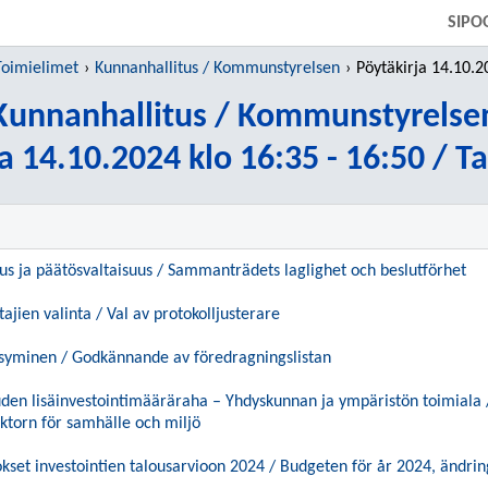
SIIRRY SUORAAN PÄÄSISÄLTÖÖN
SIPO
Toimielimet
Kunnanhallitus / Kommunstyrelsen
Pöytäkirja 14.10.2024 klo 16:
Kunnanhallitus / Kommunstyrelse
a 14.10.2024 klo 16:35 - 16:50 / T
uus ja päätösvaltaisuus / Sammanträdets laglighet och beslutförhet
ajien valinta / Val av protokolljusterare
äksyminen / Godkännande av föredragningslistan
en lisäinvestointimääräraha – Yhdyskunnan ja ympäristön toimiala /
ktorn för samhälle och miljö
et investointien talousarvioon 2024 / Budgeten för år 2024, ändring