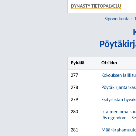
DYNASTY TIETOPALVELU
Sipoon kunta
Pöytäkirj
Pykälä
Otsikko
277
Kokouksen laillis
278
Pöytäkirjantarkast
279
Esityslistan hyv
280
Irtaimen omaisuud
lös egendom – Se
281
Määrärahamuutoks