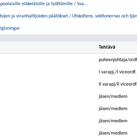
oolaisille eläkeläisille ja työttömille / Sva...
stojen ja viranhaltijoiden päätökset / Utskottens, sektionernas och tj
elgivningar
Tehtävä
puheenjohtaja/ord
I varapj./I viceordf.
II varapj/II viceordf
jäsen/medlem
jäsen/medlem
jäsen/medlem
jäsen/medlem