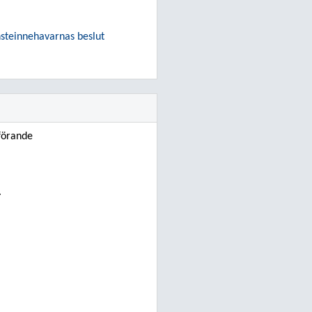
änsteinnehavarnas beslut
förande
.