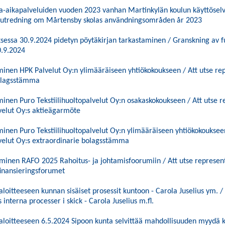
aa-aikapalveluiden vuoden 2023 vanhan Martinkylän koulun käyttöselvi
as utredning om Mårtensby skolas användningsområden år 2023
sessa 30.9.2024 pidetyn pöytäkirjan tarkastaminen / Granskning av fu
.9.2024
nen HPK Palvelut Oy:n ylimääräiseen yhtiökokoukseen / Att utse repr
bolagsstämma
nen Puro Tekstiilihuoltopalvelut Oy:n osakaskokoukseen / Att utse re
lvelut Oy:s aktieägarmöte
nen Puro Tekstiilihuoltopalvelut Oy:n ylimääräiseen yhtiökokoukseen 
lvelut Oy:s extraordinarie bolagsstämma
minen RAFO 2025 Rahoitus- ja johtamisfoorumiin / Att utse represent
finansieringsforumet
aloitteeseen kunnan sisäiset prosessit kuntoon - Carola Juselius ym.
interna processer i skick - Carola Juselius m.fl.
aloitteeseen 6.5.2024 Sipoon kunta selvittää mahdollisuuden myydä k