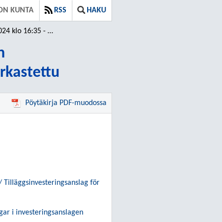
ON KUNTA
RSS
HAKU
35 - 16:50 / Tarkastettu
n
arkastettu
Pöytäkirja PDF-muodossa
 Tilläggsinvesteringsanslag för
ar i investeringsanslagen