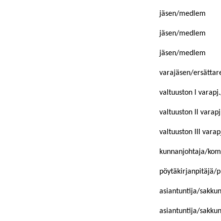
jäsen/medlem
jäsen/medlem
jäsen/medlem
varajäsen/ersättar
valtuuston I varapj.
valtuuston II varapj
valtuuston III varap
kunnanjohtaja/ko
pöytäkirjanpitäjä/p
asiantuntija/sakku
asiantuntija/sakku