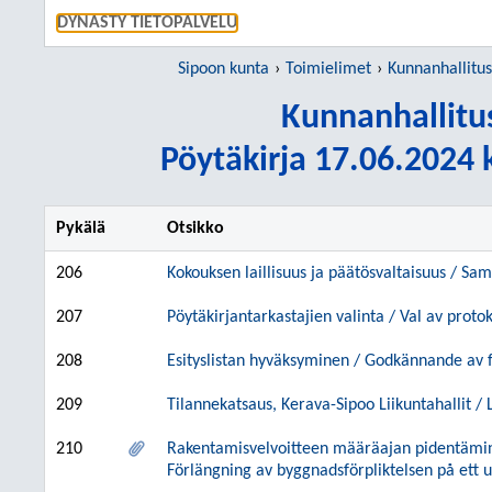
SIIRRY S
DYNASTY TIETOPALVELU
Sipoon kunta
Toimielimet
Kunnanhallitu
Kunnanhallitu
Pöytäkirja 17.06.2024 k
Pykälä
Otsikko
206
Kokouksen laillisuus ja päätösvaltaisuus / Sa
207
Pöytäkirjantarkastajien valinta / Val av protok
208
Esityslistan hyväksyminen / Godkännande av 
209
Tilannekatsaus, Kerava-Sipoo Liikuntahallit / 
210
Rakentamisvelvoitteen määräajan pidentämin
Förlängning av byggnadsförpliktelsen på ett u